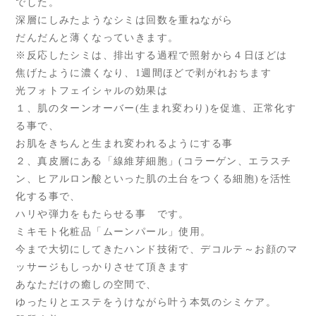
でした。
深層にしみたようなシミは回数を重ねながら
だんだんと薄くなっていきます。
※反応したシミは、排出する過程で照射から４日ほどは
焦げたように濃くなり、1週間ほどで剥がれおちます
光フォトフェイシャルの効果は
１、肌のターンオーバー(生まれ変わり)を促進、正常化す
る事で、
お肌をきちんと生まれ変われるようにする事
２、真皮層にある「線維芽細胞」(コラーゲン、エラスチ
ン、ヒアルロン酸といった肌の土台をつくる細胞)を活性
化する事で、
ハリや弾力をもたらせる事 です。
ミキモト化粧品「ムーンパール」使用。
今まで大切にしてきたハンド技術で、デコルテ～お顔のマ
ッサージもしっかりさせて頂きます
あなただけの癒しの空間で、
ゆったりとエステをうけながら叶う本気のシミケア。